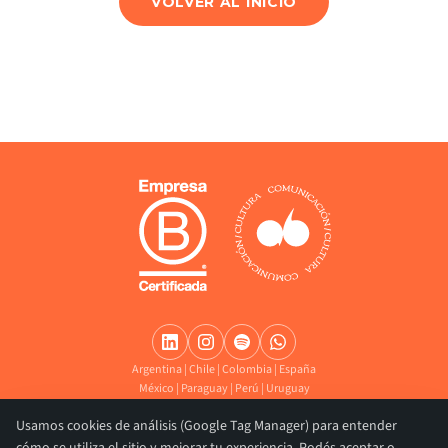
VOLVER AL INICIO
Argentina | Chile | Colombia | España
México | Paraguay | Perú | Uruguay
info@abcomunicaciones.com
Usamos cookies de análisis (Google Tag Manager) para entender
+54 9 11 67977094
Sede Central: Av. Colonia 25 -