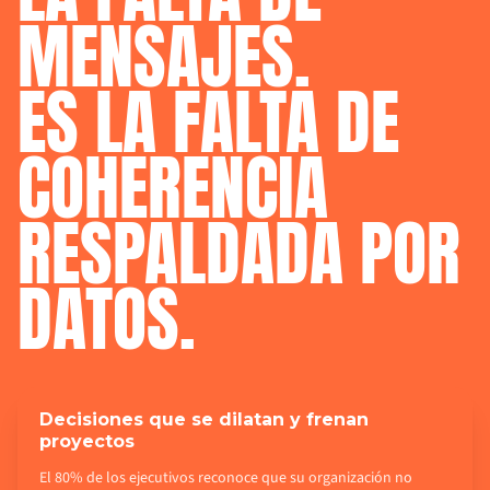
MENSAJES.
ES 
LA 
FALTA 
DE 
COHERENCIA
RESPALDADA 
POR 
DATOS.
Decisiones que se dilatan y frenan
proyectos
El 80% de los ejecutivos reconoce que su organización no