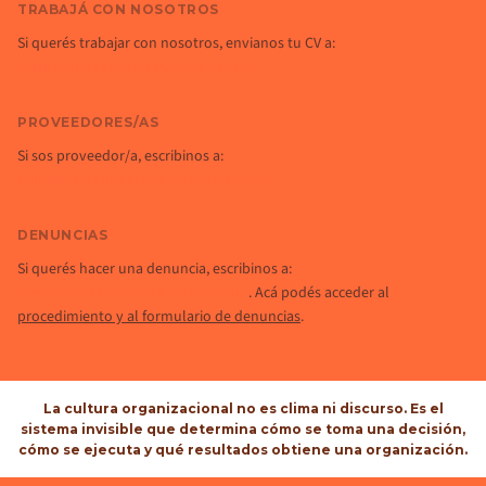
TRABAJÁ CON NOSOTROS
Si querés trabajar con nosotros, envianos tu CV a:
curriculum@abcomunicaciones.com
PROVEEDORES/AS
Si sos proveedor/a, escribinos a:
administracion@abcomunicaciones.com
DENUNCIAS
Si querés hacer una denuncia, escribinos a:
denuncias@abcomunicaciones.com
. Acá podés acceder al
procedimiento y al formulario de denuncias
.
La cultura organizacional no es clima ni discurso.
Es el
sistema invisible que determina cómo se toma una decisión,
cómo se ejecuta y qué resultados obtiene una organización.