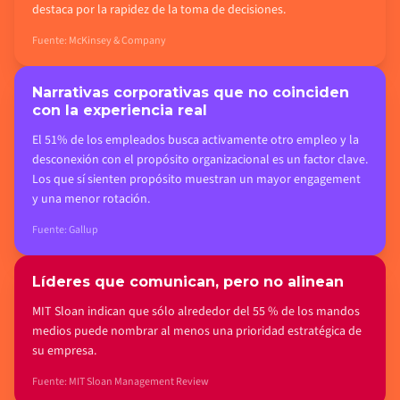
destaca por la rapidez de la toma de decisiones.
Fuente: McKinsey & Company
Narrativas corporativas que no coinciden
con la experiencia real
El 51% de los empleados busca activamente otro empleo y la
desconexión con el propósito organizacional es un factor clave.
Los que sí sienten propósito muestran un mayor engagement
y una menor rotación.
Fuente: Gallup
Líderes que comunican, pero no alinean
MIT Sloan indican que sólo alrededor del 55 % de los mandos
medios puede nombrar al menos una prioridad estratégica de
su empresa.
Fuente: MIT Sloan Management Review