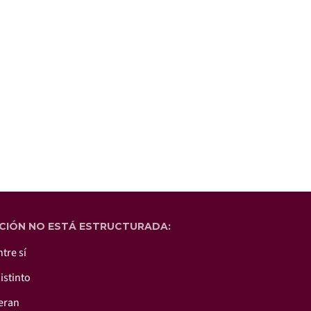
CIÓN NO ESTÁ ESTRUCTURADA:
tre sí
istinto
leran