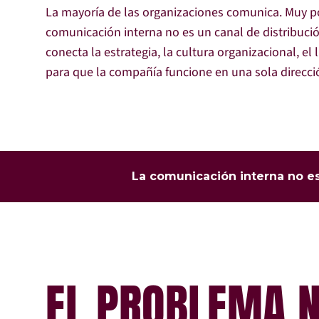
La mayoría de las organizaciones comunica. Muy po
comunicación interna no es un canal de distribució
conecta la estrategia, la cultura organizacional, el 
para que la compañía funcione en una sola direcci
La comunicación interna no es
E
L
P
R
O
B
L
E
M
A