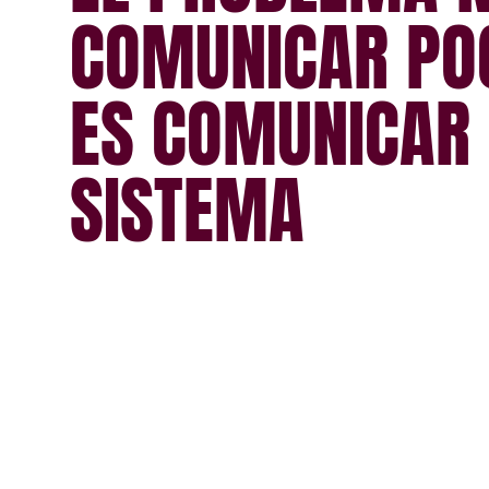
C
O
M
U
N
I
C
A
R
P
O
E
S
C
O
M
U
N
I
C
A
R
S
I
S
T
E
M
A
LA MAYORÍA DE LAS COMPAÑÍAS TIENE:
muchos canales
muchos mensajes
muchas campañas
Pero poca claridad. Sin una arquitectura de comunicació