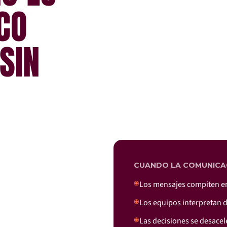
C
O
S
I
N
CUANDO LA COMUNICA
◉
Los mensajes compiten en
◉
Los equipos interpretan d
◉
Las decisiones se desace
n interna, la