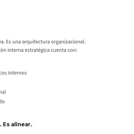
a. Es una arquitectura organizacional.
n interna estratégica cuenta con:
cos internos
nal
do
 Es alinear.